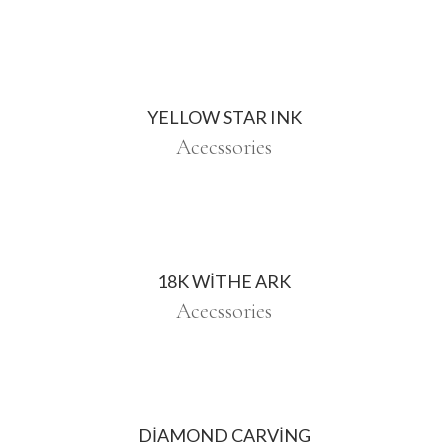
YELLOW STAR INK
Acecssories
18K WITHE ARK
Acecssories
DIAMOND CARVING