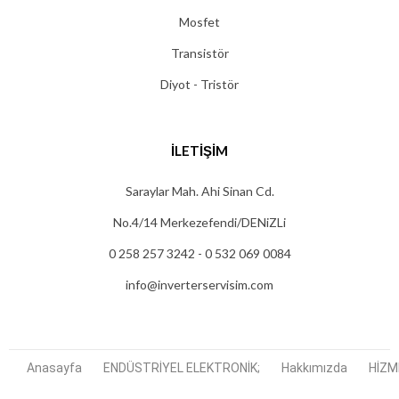
Mosfet
Transistör
Diyot - Tristör
İLETIŞIM
Saraylar Mah. Ahi Sinan Cd.
No.4/14 Merkezefendi/DENiZLi
0 258 257 3242 - 0 532 069 0084
info@inverterservisim.com
Anasayfa
ENDÜSTRİYEL ELEKTRONİK;
Hakkımızda
HİZM