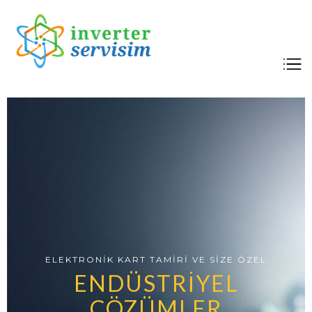
İnverter Servisim
Elektronik kart tamiri
ELEKTRONİK KART TAMİRİ VE SİZE ÖZEL
ENDÜSTRİYEL
ÇÖZÜMLER